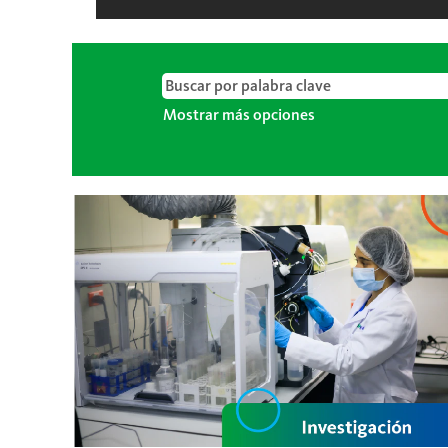
Mostrar más opciones